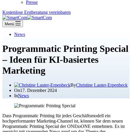
Presse
Kostenlose Erstberatung vereinbaren
Menü
News
Programmatic Printing Special
– Ideen für KI-basiertes
Marketing
By
Christine Lauter-Erpenbeck
On
17. Dezember 2024
In
News
Dass Programmatic Printing für jedes Geschäftsmodell ein
hochperformanter Marketing-Channel ist, können Sie dem neuen
Programmatic Printing Special der ONEtoONE entnehmen. Es ist
gespickt mit spannenden News rund um das Thema der