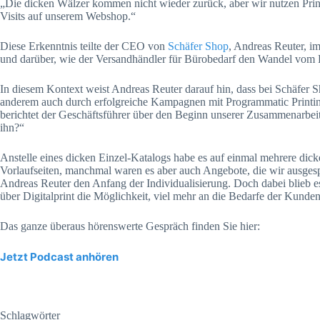
„Die dicken Wälzer kommen nicht wieder zurück, aber wir nutzen Pri
Visits auf unserem Webshop.“
Diese Erkenntnis teilte der CEO von
Schäfer Shop
, Andreas Reuter, i
und darüber, wie der Versandhändler für Bürobedarf den Wandel vom P
In diesem Kontext weist Andreas Reuter darauf hin, dass bei Schäfer S
anderem auch durch erfolgreiche Kampagnen mit Programmatic Printing
berichtet der Geschäftsführer über den Beginn unserer Zusammenarbeit
ihn?“
Anstelle eines dicken Einzel-Katalogs habe es auf einmal mehrere dic
Vorlaufseiten, manchmal waren es aber auch Angebote, die wir ausgesp
Andreas Reuter den Anfang der Individualisierung. Doch dabei blieb es
über Digitalprint die Möglichkeit, viel mehr an die Bedarfe der Kund
Das ganze überaus hörenswerte Gespräch finden Sie hier:
Jetzt Podcast anhören
Schlagwörter