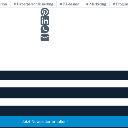
tion
#
Hyperpersonalisierung
#
KI-basiert
#
Marketing
#
Program
Jetzt Newsletter erhalten!