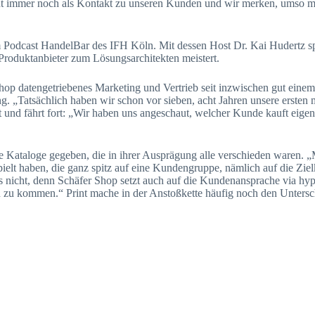
nt immer noch als Kontakt zu unseren Kunden und wir merken, umso me
m Podcast HandelBar des IFH Köln. Mit dessen Host Dr. Kai Hudertz s
roduktanbieter zum Lösungsarchitekten meistert.
hop datengetriebenes Marketing und Vertrieb seit inzwischen gut einem
. „Tatsächlich haben wir schon vor sieben, acht Jahren unsere ersten
 und fährt fort: „Wir haben uns angeschaut, welcher Kunde kauft eigen
ke Kataloge gegeben, die in ihrer Ausprägung alle verschieden waren.
ielt haben, die ganz spitz auf eine Kundengruppe, nämlich auf die Zie
 nicht, denn Schäfer Shop setzt auch auf die Kundenansprache via hype
en zu kommen.“ Print mache in der Anstoßkette häufig noch den Untersc