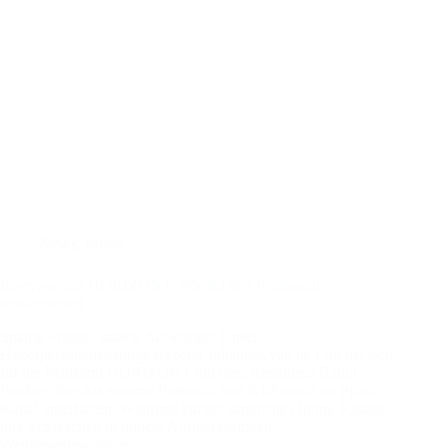
News
,
Presse
Interview mit HORIZONT: Wie KI den Printkanal
revolutioniert
Smarte Fragen, smarte Antworten: Unser
Hyperpersonalisierungs-Experte Johannes van de Loo hat sich
für die Plattform HORIZONT mit dem Redakteur Raoul
Fischer über das enorme Potenzial von KI-Einsatz im Print-
Kanal unterhalten: Während zurzeit sämtliche Online-Kanäle
ihre Schwächen in puncto Aufmerksamkeit,
Wettbewerbsvorteile…