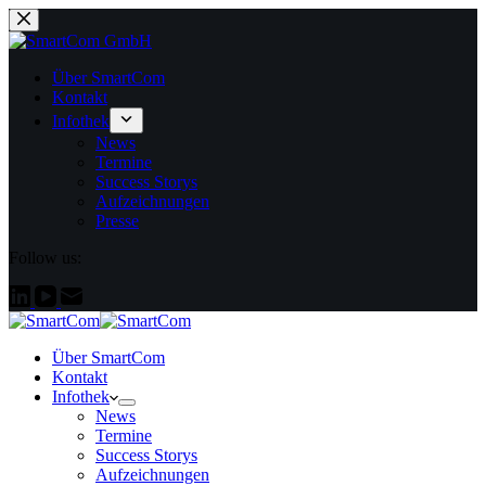
Zum
Inhalt
springen
Über SmartCom
Kontakt
Infothek
News
Termine
Success Storys
Aufzeichnungen
Presse
Follow us:
Über SmartCom
Kontakt
Infothek
News
Termine
Success Storys
Aufzeichnungen