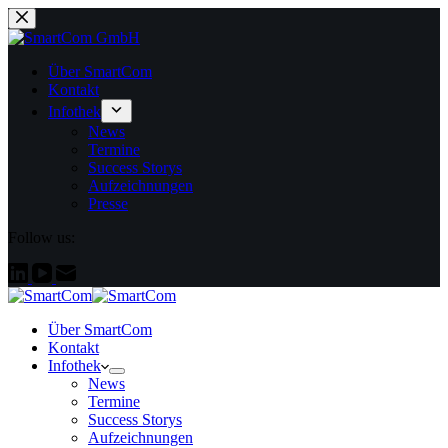
Zum
Inhalt
springen
Über SmartCom
Kontakt
Infothek
News
Termine
Success Storys
Aufzeichnungen
Presse
Follow us:
Über SmartCom
Kontakt
Infothek
News
Termine
Success Storys
Aufzeichnungen