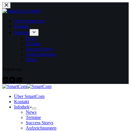
Zum
Inhalt
springen
Über SmartCom
Kontakt
Infothek
News
Termine
Success Storys
Aufzeichnungen
Presse
Follow us:
Über SmartCom
Kontakt
Infothek
News
Termine
Success Storys
Aufzeichnungen